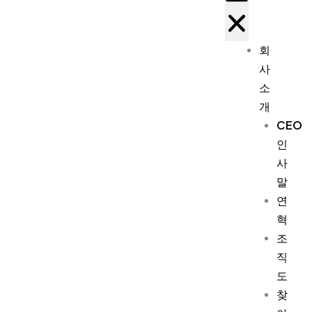
회
사
소
개
CEO
인
사
말
연
혁
조
직
도
찾