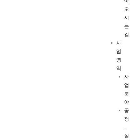
아
오
시
는
길
사
업
영
역
사
업
분
야
공
정
·
설