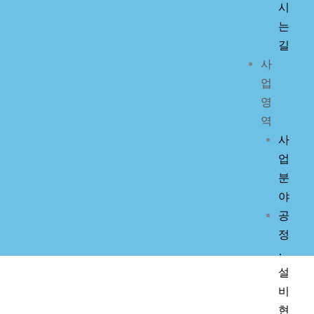
시
는
길
사
업
영
역
사
업
분
야
공
정
·
설
비
현