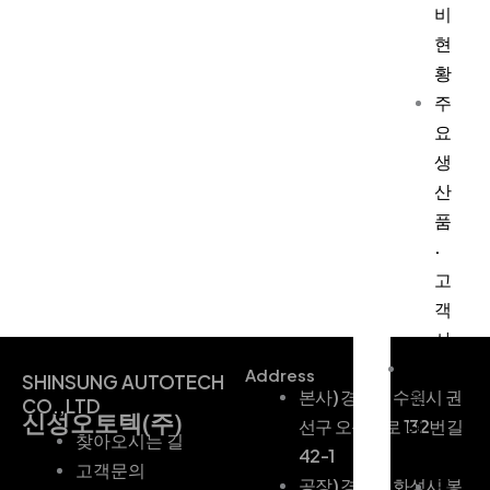
비
현
황
주
요
생
산
품
·
고
객
사
인
Address
SHINSUNG AUTOTECH
본사) 경기도 수원시 권
증
CO.,LTD
신성오토텍(주)
선구 오목천로 132번길
내
찾아오시는 길
42-1
역
고객문의
공장) 경기도 화성시 봉
공