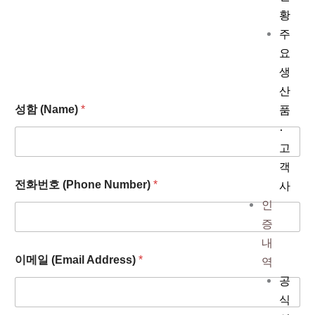
황
주
요
생
산
A
품
성함 (Name)
*
d
d
·
r
고
e
객
s
s
사
전화번호 (Phone Number)
*
)
인
문
의
증
사
내
항
전
이메일 (Email Address)
*
역
화
공
번
식
호