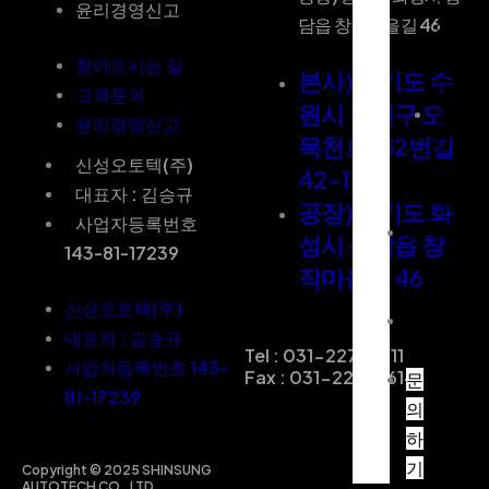
윤리경영신고
담읍 창작마을길 46
식
인
찾아오시는 길
본사) 경기도 수
증
고객문의
원시 권선구 오
품
윤리경영신고
목천로 132번길
질
신성오토텍(주)
보
42-1
대표자 : 김승규
증
공장) 경기도 화
사업자등록번호
ESG
성시 봉담읍 창
143-81-17239
경
작마을길 46
영
신성오토텍(주)
채
대표자 : 김승규
용
Tel : 031-227-7611
사업자등록번호 143-
Fax : 031-227-7614
문
81-17239
의
하
기
Copyright © 2025 SHINSUNG
AUTOTECH CO.,LTD