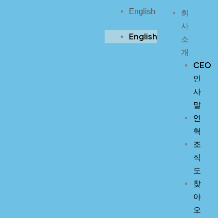
콘
English
회
텐
사
츠
English
소
로
개
건
CEO
너
인
뛰
사
기
말
연
혁
조
직
도
찾
아
오