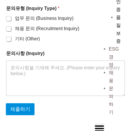
인
문의유형 (Inquiry Type)
*
증
품
업무 문의 (Business Inquiry)
질
채용 문의 (Recruitment Inquiry)
보
기타 (Other)
증
ESG
문의사항 (Inquiry)
경
영
채
용
문
의
하
제출하기
기