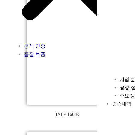
공식 인증
품질 보증
사업 
공정·
주요 
인증내역
IATF 16949